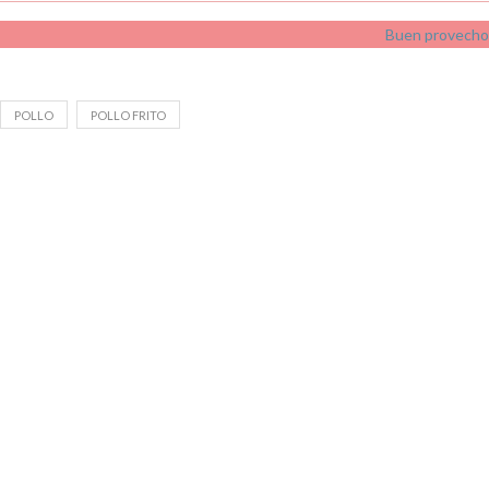
Buen provecho
POLLO
POLLO FRITO