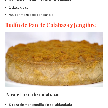
¼ cucharadita de nuez moscada molida
1 pizca de sal
Azúcar mezclado con canela
Budín de Pan de Calabaza y Jengibre
Para el pan de calabaza:
½ taza de mantequilla sin sal ablandada