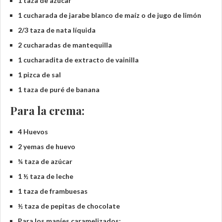
1 taza de azúcar
1 cucharada de jarabe blanco de maíz o de jugo de limón
2/3 taza de nata líquida
2 cucharadas de mantequilla
1 cucharadita de extracto de vainilla
1 pizca de sal
1 taza de puré de banana
Para la crema:
4 Huevos
2 yemas de huevo
¼ taza de azúcar
1 ½ taza de leche
1 taza de frambuesas
½ taza de pepitas de chocolate
Para los maníes caramelizados: