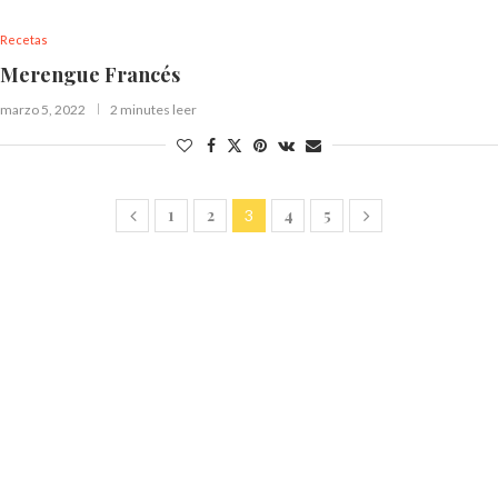
Recetas
Merengue Francés
marzo 5, 2022
2 minutes leer
1
2
4
5
3